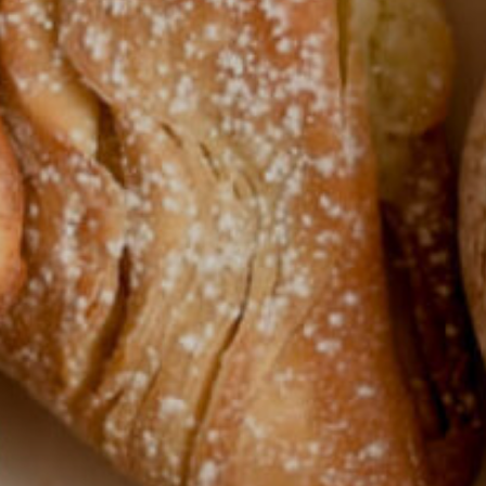
Domača
Izdelki