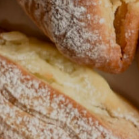
o ABC siru
Poli