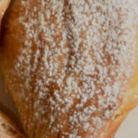
Kontakt
Splošni pogoji
tika zasebnosti