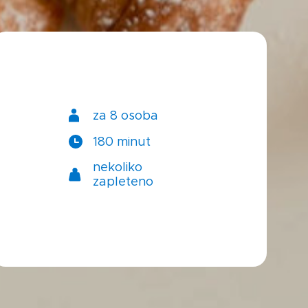
za 8 osoba
180 minut
nekoliko
zapleteno