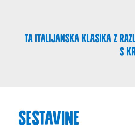
Ta italijanska klasika z raz
s kr
Sestavine