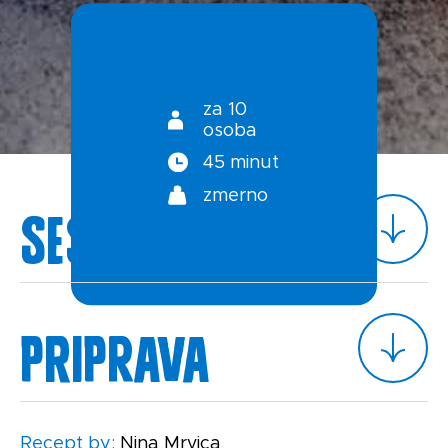
Politika zasebnosti
za 10
osoba
45 minut
zmerno
Sestavine
Priprava
Recept by:
Nina Mrvica