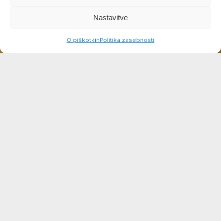
Nastavitve
O piškotkih
Politika zasebnosti