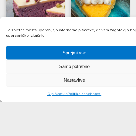
Ta spletna mesta uporabljajo internetne piškotke, da vam zagotovijo bol
uporabniško izkušnjo.
CHEESECAKE S
LEMON CURD
Sprejmi vse
SLADKIM
CHEESECAKE
Samo potrebno
KROMPIRJEM
več
Nastavitve
več
O piškotkih
Politika zasebnosti