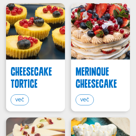
CHEESECAKE
MERINQUE
TORTICE
CHEESECAKE
več
več