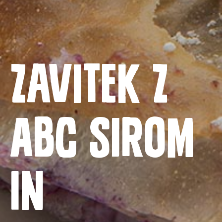
ZAVITEK Z
ABC SIROM
Domača stran
IN
Izdelki
Recepti
Zgodba o ABC siru