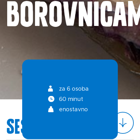
BOROVNICAM
Kontakt
Splošni pogoji
Politika zasebnosti
za 6 osoba
60 minut
enostavno
Sestavine