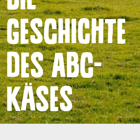
Startseite
Geschichte
Produkte
Die Geschichte des ABC-Käses
des ABC-
Käses
Kontakt
Allgemeine Bedingungen
Datenschutzrichtlinie