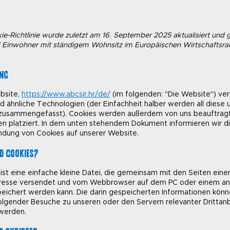
e-Richtlinie wurde zuletzt am 16. September 2025 aktualisiert und gi
 Einwohner mit ständigem Wohnsitz im Europäischen Wirtschaftsr
ung
bsite,
https://www.abcsir.hr/de/
(im folgenden: "Die Website") v
d ähnliche Technologien (der Einfachheit halber werden all diese 
 zusammengefasst). Cookies werden außerdem von uns beauftrag
ien platziert. In dem unten stehendem Dokument informieren wir d
dung von Cookies auf unserer Website.
d Cookies?
 ist eine einfache kleine Datei, die gemeinsam mit den Seiten eine
dresse versendet und vom Webbrowser auf dem PC oder einem a
eichert werden kann. Die darin gespeicherten Informationen kön
lgender Besuche zu unseren oder den Servern relevanter Drittanb
werden.