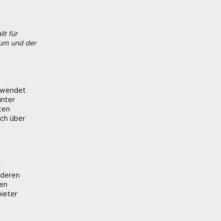
lt für
aum und der
erwendet
unter
ten
ich über
r
nderen
nen
ieter