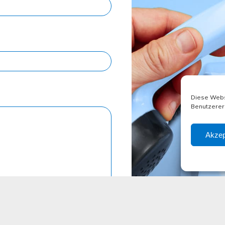
Diese Webs
Benutzererl
Akzept