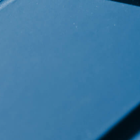
chichte des
ses
Datens