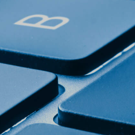
ite
te