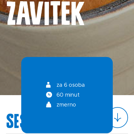
ZAVITEK
Kontakt
Splošni pogoji
Politika zasebnosti
za 6 osoba
60 minut
zmerno
Sestavine