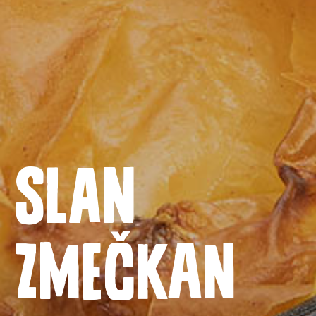
SLAN
Domača stran
ZMEČKAN
Izdelki
Recepti
Zgodba o ABC siru