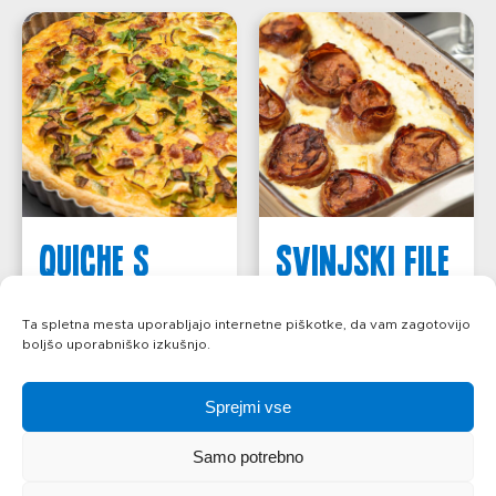
QUICHE S
SVINJSKI FILE
POROM
V OMAKI
Ta spletna mesta uporabljajo internetne piškotke, da vam zagotovijo
boljšo uporabniško izkušnjo.
več
več
Sprejmi vse
Samo potrebno