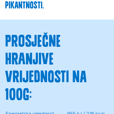
pikantnosti.
Prosječne
hranjive
vrijednosti na
100g:
Energetska vrijednost
955 kJ / 228 kcal