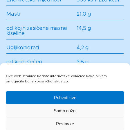
Masti
21,0 g
od kojih zasićene masne
14,5 g
kiseline
Ugljikohidrati
4,2 g
od kojih šećeri
3,8 g
Bjelančevine
5,7 g
Ove web stranice koriste internetske kolačiće kako bi vam
omogućile bolje korisničko iskustvo.
Sol
1,1 g
Prihvati sve
Samo nužni
Postavke