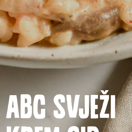
Naslovnica
Proizvodi
ABC svježi
Recepti
Priča o ABC siru
Novosti