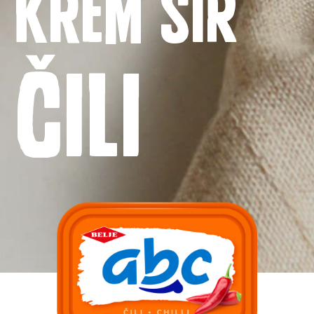
krem sir
Čili
Kontakt
Uvjeti korištenja
Politika privatnosti