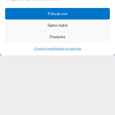
od kojih zasićene masne
14,5 g
kiseline
Prihvati sve
Ugljikohidrati
2,5 g
Samo nužni
od kojih šećeri
2,5 g
Postavke
Bjelančevine
8,0 g
O kolačićima
Politika privatnosti
Sol
0,8 g
Laktoza
< 0,01 g