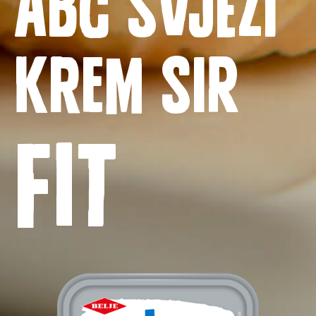
Priča o ABC siru
krem sir
Novosti
Fit
Kontakt
Uvjeti korištenja
Politika privatnosti