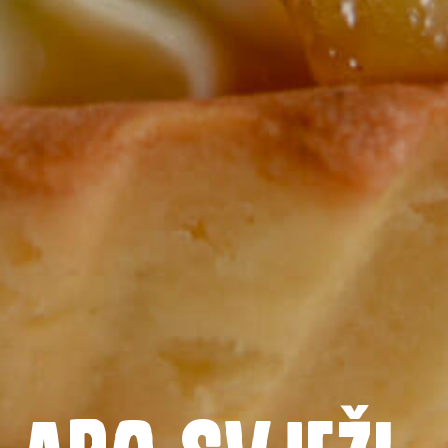
Naslovnica
Proizvodi
ABC svježi
Recepti