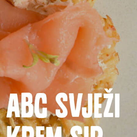
Naslovnica
ABC svježi
Proizvodi
Recepti
Priča o ABC siru
krem sir
Novosti