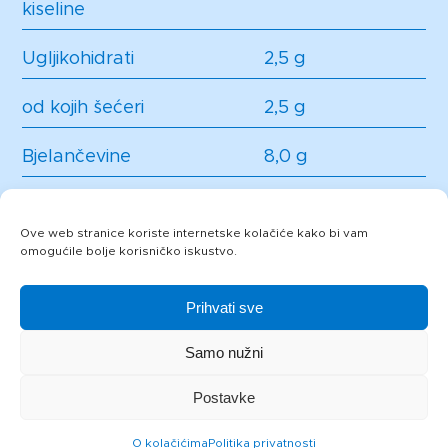
kiseline
Ugljikohidrati
2,5 g
od kojih šećeri
2,5 g
Bjelančevine
8,0 g
Sol
0,9 g
Ove web stranice koriste internetske kolačiće kako bi vam
omogućile bolje korisničko iskustvo.
Prihvati sve
Samo nužni
Postavke
O kolačićima
Politika privatnosti