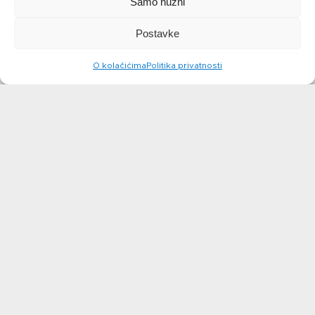
Samo nužni
Postavke
O kolačićima
Politika privatnosti
Samosa
Bao bunsi
saznajte više
saznajte više