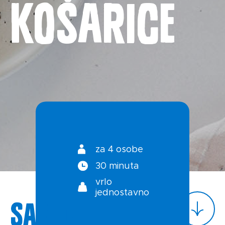
košarice
Novosti
Kontakt
Uvjeti korištenja
Politika privatnosti
za 4 osobe
30 minuta
vrlo
jednostavno
Sastojci