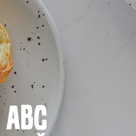
Naslovnica
ABC
Proizvodi
Recepti
Priča o ABC siru