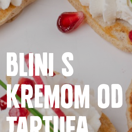
Blini s
Naslovnica
kremom od
Proizvodi
Recepti
tartufa
Priča o ABC siru
Novosti