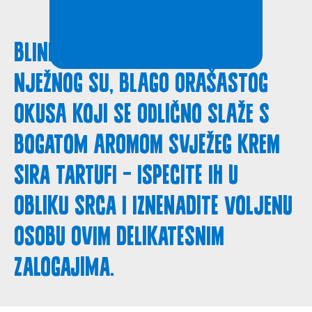
Blini s heljdinim brašnom
nježnog su, blago orašastog
okusa koji se odlično slaže s
bogatom aromom svježeg krem
sira tartufi – ispecite ih u
obliku srca i iznenadite voljenu
osobu ovim delikatesnim
zalogajima.