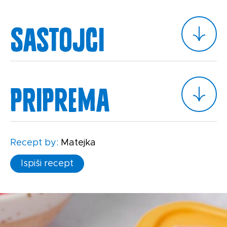
Sastojci
Priprema
Recept by:
Matejka
Ispiši recept