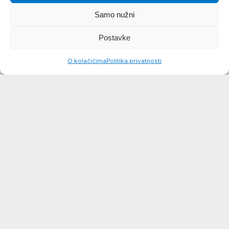
Samo nužni
Postavke
O kolačićima
Politika privatnosti
Kolač s
Rolada s
dvije vrste
bundevom
čokolade
saznajte više
saznajte više