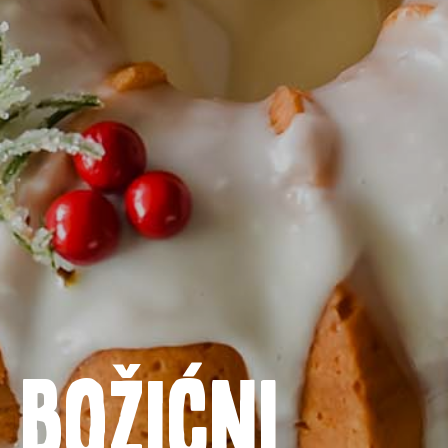
Naslovnica
Proizvodi
Božićni
Recepti
Priča o ABC siru