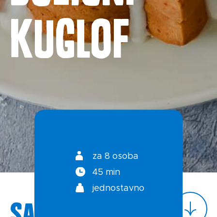
kuglof
Novosti
Kontakt
Uvjeti korištenja
Politika privatnosti
za 8 osoba
45 min
jednostavno
Sastojci