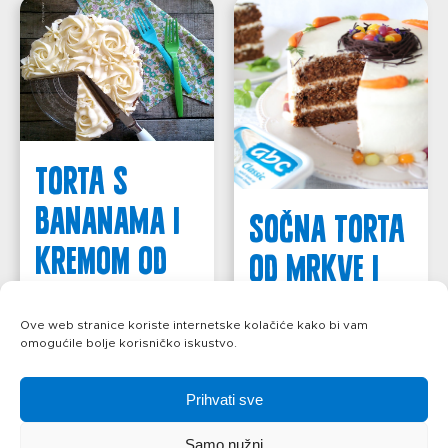
Torta s
bananama i
Sočna torta
kremom od
od mrkve i
ABC sira
ABC sira
Ove web stranice koriste internetske kolačiće kako bi vam
omogućile bolje korisničko iskustvo.
saznajte više
saznajte više
Prihvati sve
Samo nužni