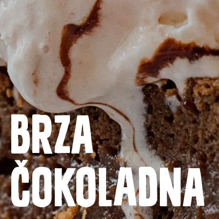
Brza
Naslovnica
čokoladna
Proizvodi
Recepti
Priča o ABC siru