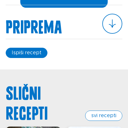
Priprema
Ispiši recept
Slični
recepti
svi recepti