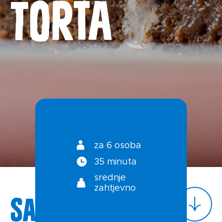
torta
Novosti
Kontakt
Uvjeti korištenja
Politika privatnosti
za 6 osoba
35 minuta
srednje
zahtjevno
Sastojci