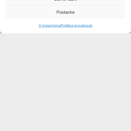
Postavke
O kolačićima
Politika privatnosti
Red velvet
cheesecake s
Savršeni
narančom
cheesecake
saznajte više
saznajte više