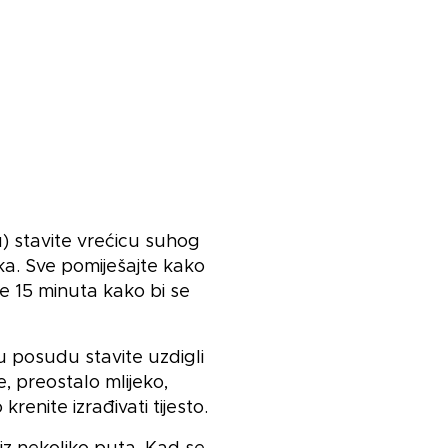
) stavite vrećicu suhog
ka. Sve pomiješajte kako
ite 15 minuta kako bi se
u posudu stavite uzdigli
 preostalo mlijeko,
renite izrađivati tijesto.