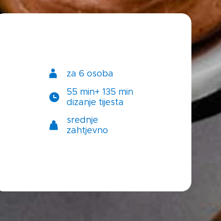
za 6 osoba
55 min+ 135 min
dizanje tijesta
srednje
zahtjevno