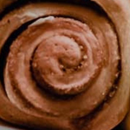
 ABC siru
Uv
i
Polit