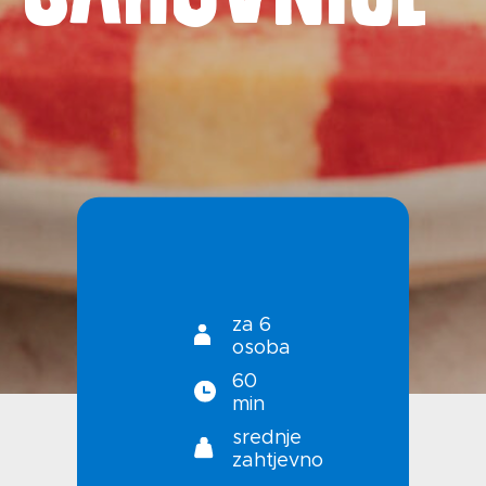
Kontakt
Uvjeti korištenja
Politika privatnosti
za 6
osoba
60
min
srednje
zahtjevno