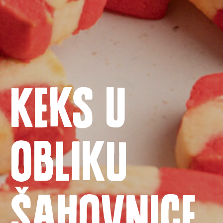
Keks u
Naslovnica
obliku
Proizvodi
Recepti
šahovnice
Priča o ABC siru
Novosti