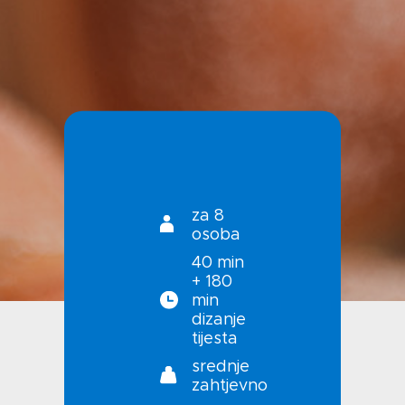
Kontakt
Uvjeti korištenja
Politika privatnosti
za 8
osoba
40 min
+ 180
min
dizanje
tijesta
srednje
zahtjevno