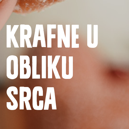
Krafne u
obliku
Naslovnica
Proizvodi
srca
Recepti
Priča o ABC siru
Novosti