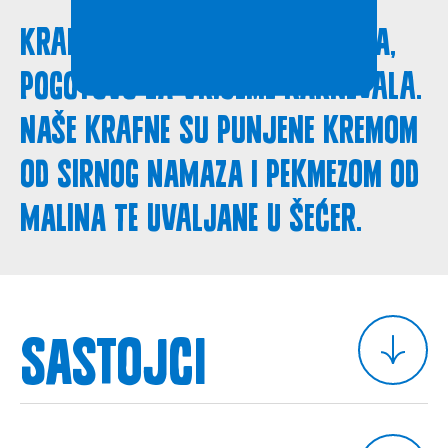
Krafne su idealna poslastica,
pogotovo za vrijeme karnevala.
Naše krafne su punjene kremom
od sirnog namaza i pekmezom od
malina te uvaljane u šećer.
Sastojci