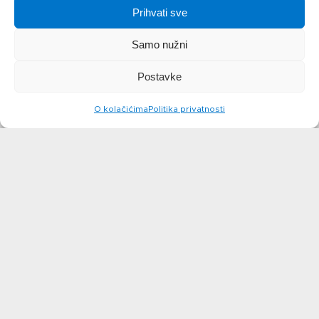
Prihvati sve
Samo nužni
Postavke
O kolačićima
Politika privatnosti
Polpete od
Krem juha
tune
od cvjetače,
saznajte više
krem sira i
slanine
saznajte više