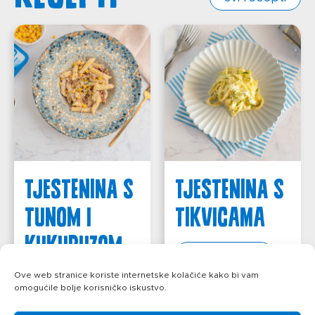
Tjestenina s
Tjestenina s
tunom i
tikvicama
kukuruzom
saznajte više
Ove web stranice koriste internetske kolačiće kako bi vam
saznajte više
omogućile bolje korisničko iskustvo.