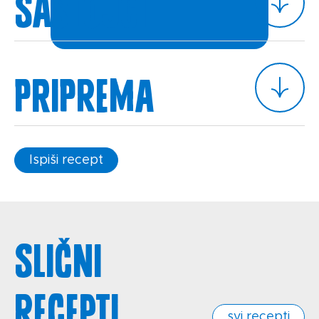
Sastojci
Priprema
Ispiši recept
Slični
recepti
svi recepti