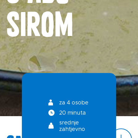
Priča o ABC siru
sirom
Novosti
Kontakt
Uvjeti korištenja
Politika privatnosti
za 4 osobe
20 minuta
srednje
zahtjevno