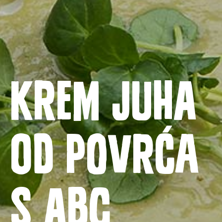
Krem juha
od povrća
Naslovnica
s ABC
Proizvodi
Recepti