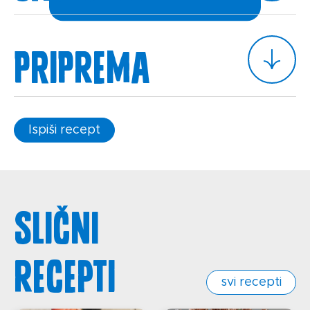
Priprema
Ispiši recept
Slični
recepti
svi recepti