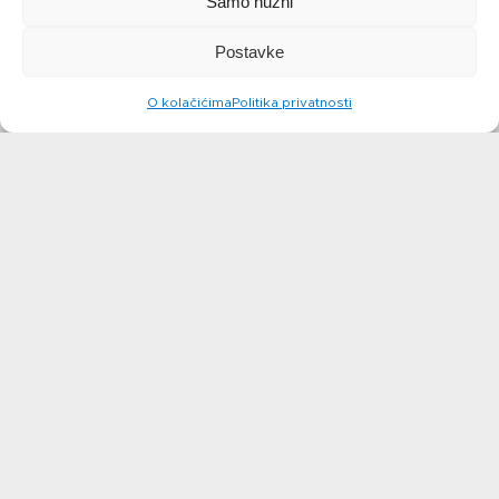
Samo nužni
Postavke
O kolačićima
Politika privatnosti
Cheesecake s
Pečeni
borovnicama
cheesecake
saznajte više
saznajte više