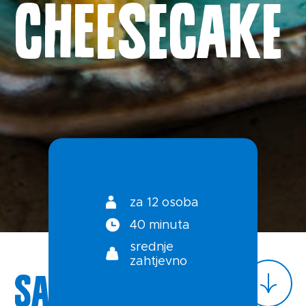
cheesecake
Novosti
Kontakt
Uvjeti korištenja
Politika privatnosti
za 12 osoba
40 minuta
srednje
zahtjevno
Sastojci