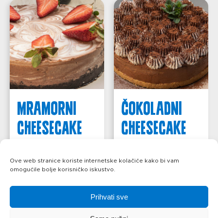
Mramorni
Čokoladni
cheesecake
cheesecake
saznajte više
saznajte više
Ove web stranice koriste internetske kolačiće kako bi vam
omogućile bolje korisničko iskustvo.
Prihvati sve