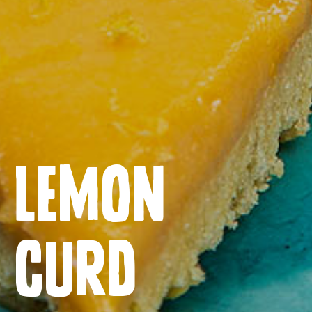
Lemon
Naslovnica
curd
Proizvodi
Recepti
Priča o ABC siru