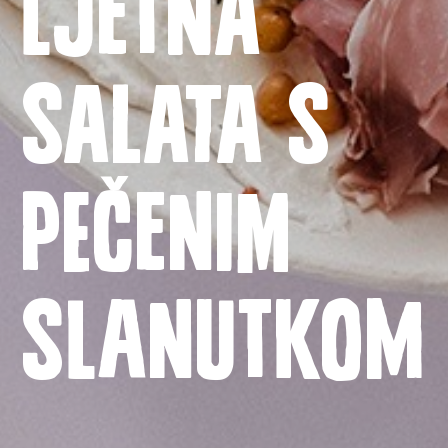
Ljetna
salata s
Naslovnica
Proizvodi
pečenim
Recepti
Priča o ABC siru
slanutkom
Novosti