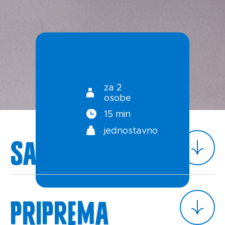
Kontakt
Uvjeti korištenja
Politika privatnosti
za 2
osobe
15 min
jednostavno
Sastojci
Priprema