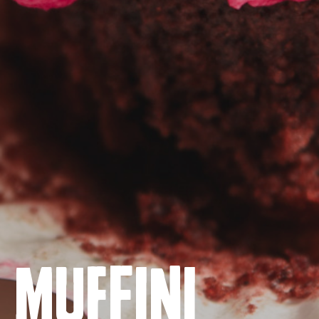
Naslovnica
Proizvodi
Recepti
Muffini
Priča o ABC siru
Novosti