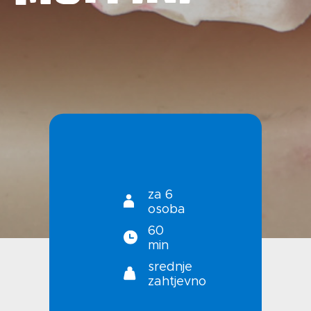
Kontakt
Uvjeti korištenja
Politika privatnosti
za 6
osoba
60
min
srednje
zahtjevno