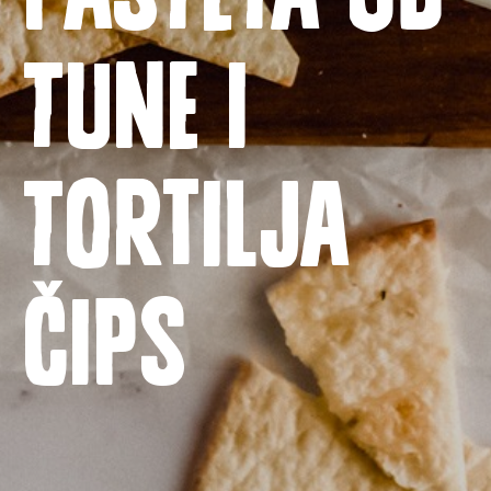
tune i
Naslovnica
Proizvodi
tortilja
Recepti
Priča o ABC siru
čips
Novosti