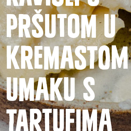
pršutom u
kremastom
Naslovnica
umaku s
Proizvodi
Recepti
tartufima
Priča o ABC siru
Novosti