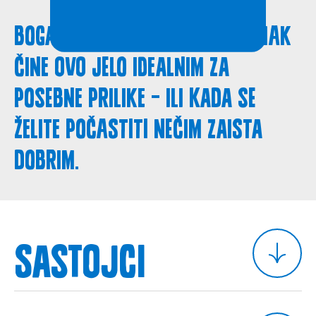
Bogati nadjevi i kremasti umak
čine ovo jelo idealnim za
posebne prilike – ili kada se
želite počastiti nečim zaista
dobrim.
Sastojci