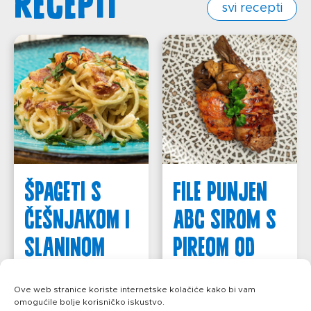
svi recepti
Špageti s
File punjen
češnjakom i
ABC sirom s
slaninom
pireom od
mrkve i
saznajte više
bukovačama
Ove web stranice koriste internetske kolačiće kako bi vam
omogućile bolje korisničko iskustvo.