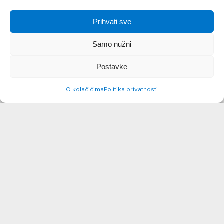
saznajte više
Prihvati sve
Samo nužni
Postavke
O kolačićima
Politika privatnosti
Složenac
a’la musaka
Rižoto s
saznajte više
puretinom i
šampinjonima