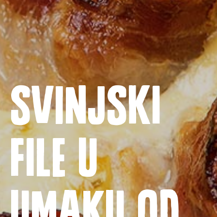
Svinjski
file u
Naslovnica
umaku od
Proizvodi
Recepti