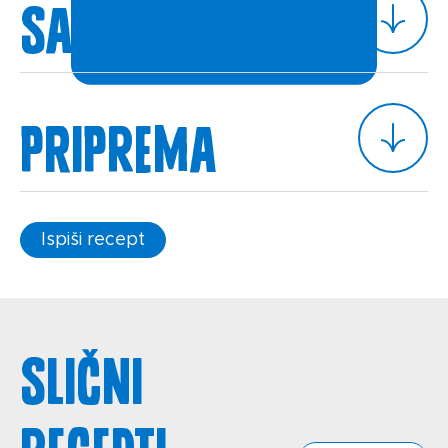
Sastojci
Priprema
Ispiši recept
Slični
recepti