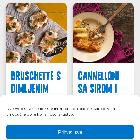
Bruschette s
Cannelloni
dimljenim
sa sirom i
lososom
špinatom
Ove web stranice koriste internetske kolačiće kako bi vam
omogućile bolje korisničko iskustvo.
saznajte više
saznajte više
Prihvati sve