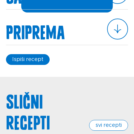
Priprema
Ispiši recept
Slični
recepti
svi recepti