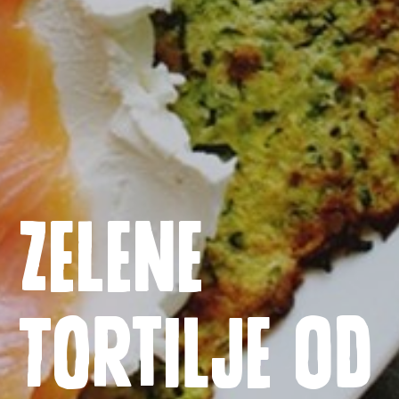
Zelene
Naslovnica
tortilje od
Proizvodi
Recepti
Priča o ABC siru