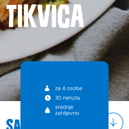
tikvica
Novosti
Kontakt
Uvjeti korištenja
Politika privatnosti
za 4 osobe
30 minuta
srednje
zahtjevno
Sastojci