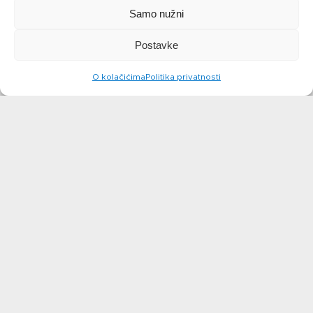
Samo nužni
Postavke
O kolačićima
Politika privatnosti
Pizza iz tave
Palačinke od
špinata
saznajte više
saznajte više