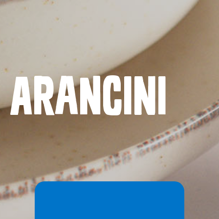
Naslovnica
Proizvodi
Recepti
Arancini
Priča o ABC siru
Novosti
Kontakt
Uvjeti korištenja
Politika privatnosti