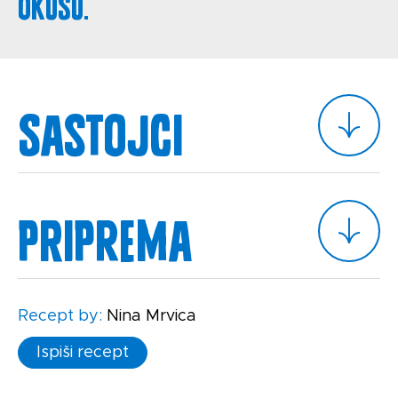
okusu.
Sastojci
Priprema
Recept by:
Nina Mrvica
Ispiši recept