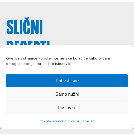
Slični
recepti
svi recepti
Ove web stranice koriste internetske kolačiće kako bi vam
omogućile bolje korisničko iskustvo.
Prihvati sve
Samo nužni
Postavke
O kolačićima
Politika privatnosti
Banana
Arancini