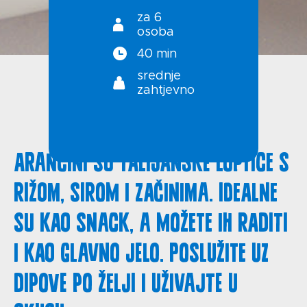
za 6
osoba
40 min
srednje
zahtjevno
Arancini su talijanske loptice s
rižom, sirom i začinima. Idealne
su kao snack, a možete ih raditi
i kao glavno jelo. Poslužite uz
dipove po želji i uživajte u