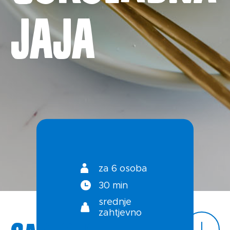
Priča o ABC siru
jaja
Novosti
Kontakt
Uvjeti korištenja
Politika privatnosti
za 6 osoba
30 min
srednje
zahtjevno