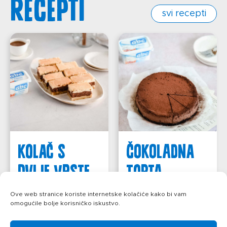
recepti
svi recepti
Kolač s
Čokoladna
dvije vrste
torta
čokolade
Ove web stranice koriste internetske kolačiće kako bi vam
saznajte više
omogućile bolje korisničko iskustvo.
saznajte više