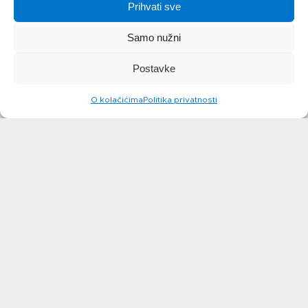
Prihvati sve
Samo nužni
Postavke
O kolačićima
Politika privatnosti
Čokoladni
cheesecake
Brza
čokoladna
saznajte više
torta
saznajte više