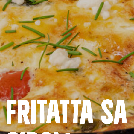
Naslovnica
Proizvodi
Fritatta sa
Recepti
Priča o ABC siru