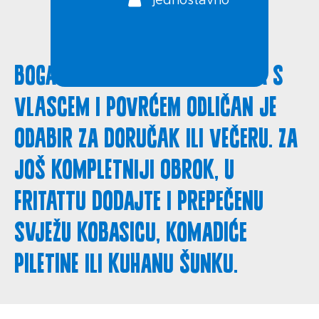
jednostavno
Bogata, aromatična fritatta s
vlascem i povrćem odličan je
odabir za doručak ili večeru. Za
još kompletniji obrok, u
fritattu dodajte i prepečenu
svježu kobasicu, komadiće
piletine ili kuhanu šunku.