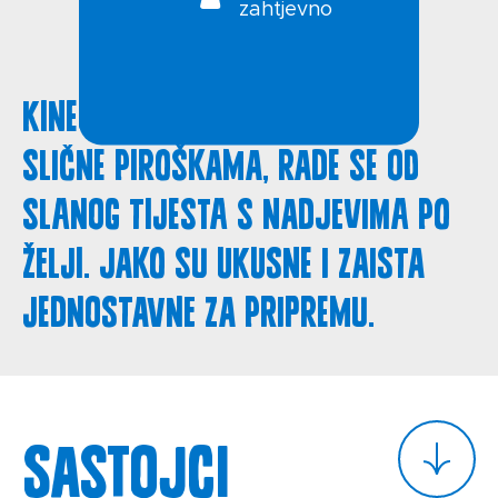
zahtjevno
Kineske slane palačinke su
slične piroškama, rade se od
slanog tijesta s nadjevima po
želji. Jako su ukusne i zaista
jednostavne za pripremu.
Sastojci