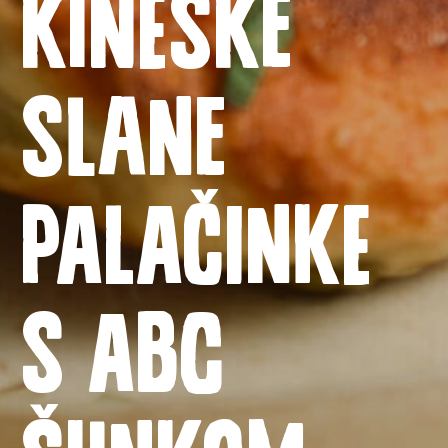
Kineske
slane
palačinke
Naslovnica
s ABC
Proizvodi
Recepti
Priča o ABC siru
šunkom