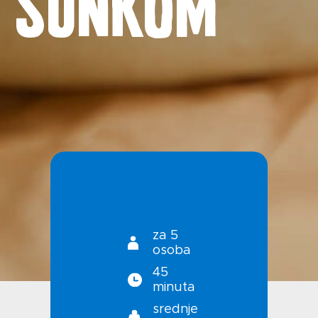
Novosti
Kontakt
Uvjeti korištenja
Politika privatnosti
za 5
osoba
45
minuta
srednje