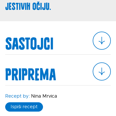
jestivih očiju.
Sastojci
Priprema
Recept by:
Nina Mrvica
Ispiši recept