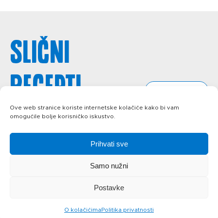
Slični
recepti
svi recepti
Ove web stranice koriste internetske kolačiće kako bi vam
omogućile bolje korisničko iskustvo.
Prihvati sve
Samo nužni
Postavke
O kolačićima
Politika privatnosti