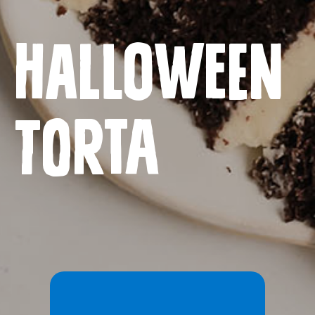
Naslovnica
Halloween
Proizvodi
Recepti
torta
Priča o ABC siru
Novosti
Kontakt
Uvjeti korištenja