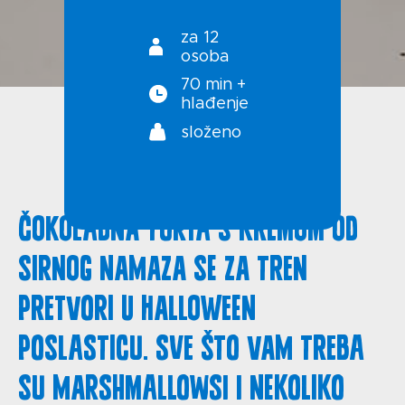
Politika privatnosti
za 12
osoba
70 min +
hlađenje
složeno
Čokoladna torta s kremom od
sirnog namaza se za tren
pretvori u Halloween
poslasticu. Sve što vam treba
su marshmallowsi i nekoliko