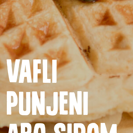
Vafli
Naslovnica
Proizvodi
punjeni
Recepti
Priča o ABC siru
ABC sirom
Novosti