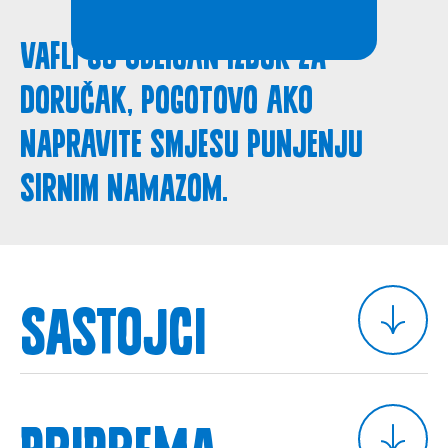
Vafli su odličan izbor za
doručak, pogotovo ako
napravite smjesu punjenju
sirnim namazom.
Sastojci
Priprema