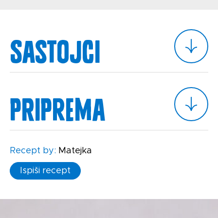
Sastojci
Priprema
Recept by:
Matejka
Ispiši recept