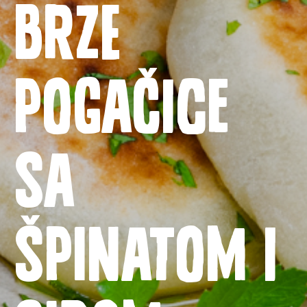
Brze
pogačice
sa
Naslovnica
Proizvodi
špinatom i
Recepti
Priča o ABC siru