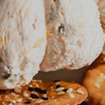
nica
di