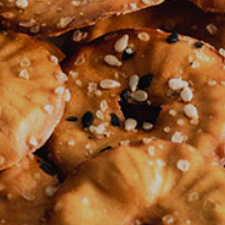
 ABC siru
Uv
i
Polit