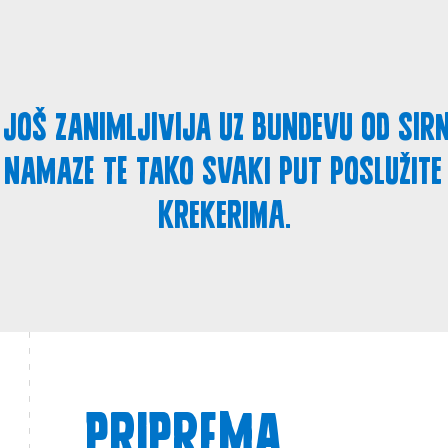
još zanimljivija uz bundevu od sirn
e namaze te tako svaki put poslužite
krekerima.
Priprema