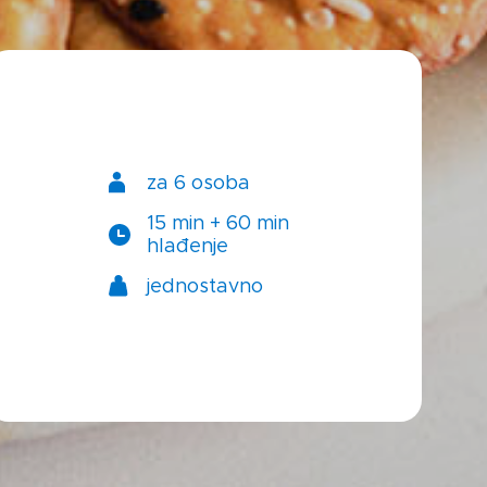
za 6 osoba
15 min + 60 min
hlađenje
jednostavno