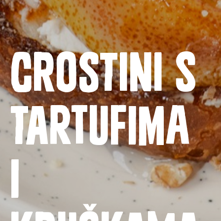
Crostini s
tartufima
Naslovnica
Proizvodi
i
Recepti
Priča o ABC siru
Novosti