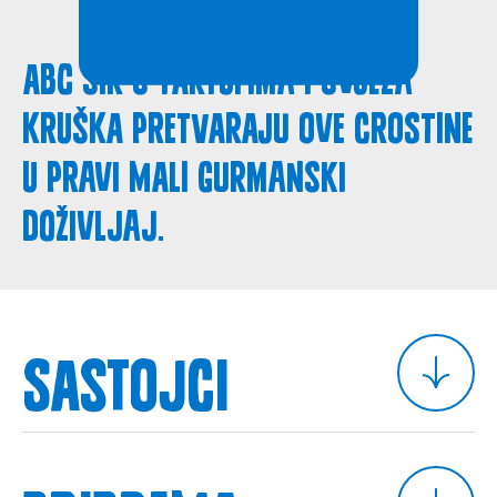
ABC sir s tartufima i svježa
kruška pretvaraju ove crostine
u pravi mali gurmanski
doživljaj.
Sastojci