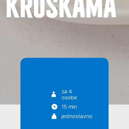
kruškama
Kontakt
Uvjeti korištenja
Politika privatnosti
za 4
osobe
15 min
jednostavno