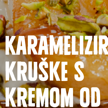
Karamelizi
kruške s
Naslovnica
Proizvodi
kremom od
Recepti
Priča o ABC siru