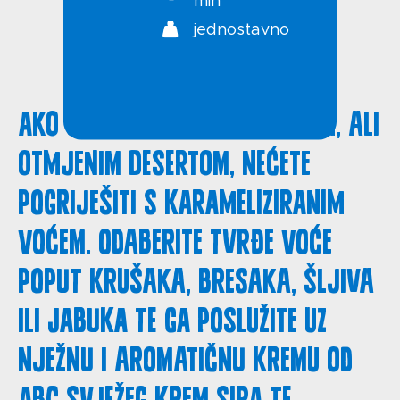
min
jednostavno
Ako ste u potrazi za laganim, ali
otmjenim desertom, nećete
pogriješiti s karameliziranim
voćem. Odaberite tvrđe voće
poput krušaka, bresaka, šljiva
ili jabuka te ga poslužite uz
nježnu i aromatičnu kremu od
ABC svježeg krem sira te