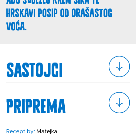
hrskavi posip od orašastog
voća.
Sastojci
Priprema
Recept by:
Matejka