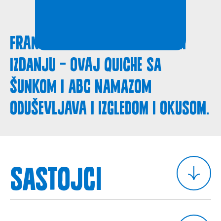
Francuski klasik u domaćem
izdanju – ovaj quiche sa
šunkom i ABC namazom
oduševljava i izgledom i okusom.
Sastojci