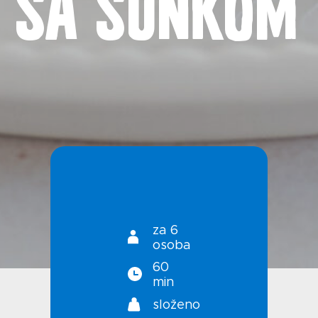
sa šunkom
Kontakt
Uvjeti korištenja
Politika privatnosti
za 6
osoba
60
min
složeno