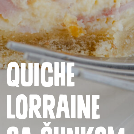
Quiche
Naslovnica
Proizvodi
Lorraine
Recepti
Priča o ABC siru
Novosti