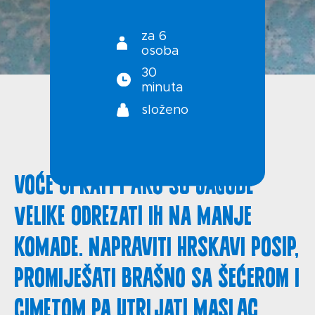
Politika privatnosti
za 6
osoba
30
minuta
složeno
Voće oprati i ako su jagode
velike odrezati ih na manje
komade. Napraviti hrskavi posip,
promiješati brašno sa šećerom i
cimetom pa utrljati maslac.