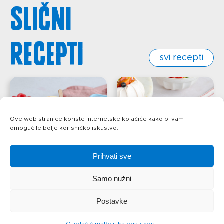
Slični
recepti
svi recepti
Ove web stranice koriste internetske kolačiće kako bi vam
omogućile bolje korisničko iskustvo.
Prihvati sve
Samo nužni
Cheesecake
Mini Pavlove
Postavke
sladoled s
s kremom od