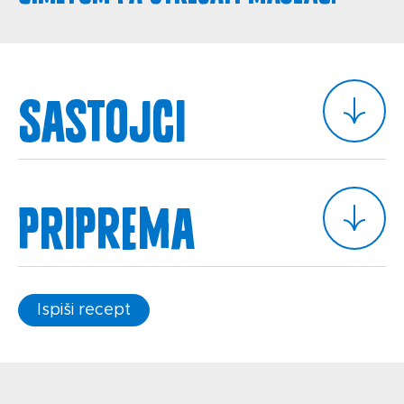
Sastojci
Priprema
Ispiši recept